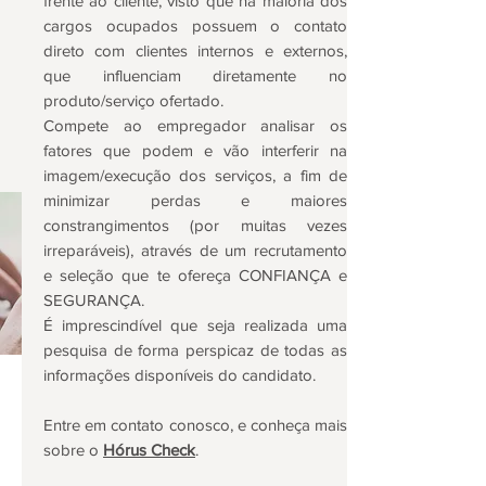
frente ao cliente, visto que na maioria dos
cargos ocupados possuem o contato
Entre em contato conosco, e conheça mais
direto com clientes internos e externos,
sobre o
Hórus Check
.
que influenciam diretamente no
produto/serviço ofertado.
Compete ao empregador analisar os
fatores que podem e vão interferir na
imagem/execução dos serviços, a fim de
minimizar perdas e maiores
constrangimentos (por muitas vezes
irreparáveis), através de um recrutamento
e seleção que te ofereça CONFIANÇA e
SEGURANÇA.
É imprescindível que seja realizada uma
pesquisa de forma perspicaz de todas as
informações disponíveis do candidato.
Entre em contato conosco, e conheça mais
sobre o
Hórus Check
.